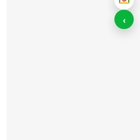
メール
‹