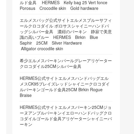
ルド金具 HERMES Kelly bag 25 Vert fonce
Porosus Crocodile skin Gold hardware
エルメスバッグ公式サイトエルメスブルーサフィ
ールクロコダイル ポロサスシャイニーハンドバ
ッグシルバー金具 濃紺のバーキン 静寂で美意
識の高いブルー HERMES Birkin Blue
Saphir 25CM Silver Hardware
Alligator crocodile skin
希少エルメスバーキンパールグレーアリゲーター
クロコダイル25CMシルバー金具
HERMES公式サイトエルメスハンドバッグエル
メスCK95ブレイズレッドシャイニークロコダイ
ルバーキンゴールド金具25CM Birkin Rogue
Braise
HERMES公式サイトエルメスバーキン25CMジョ
ーヌアンブルバーキンイエローハンドバッグクロ
コダイルゴールド金具アリゲーターシャイニーバ
ーキン