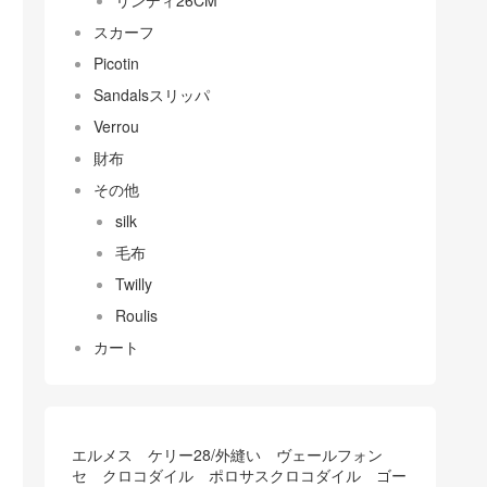
リンディ26CM
スカーフ
Picotin
Sandalsスリッパ
Verrou
財布
その他
silk
毛布
Twilly
Roulis
カート
エルメス ケリー28/外縫い ヴェールフォン
セ クロコダイル ポロサスクロコダイル ゴー