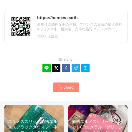
https://hermes.earth
愛馬仕の純粋な手の注制、フランスの原版の輸入皮料
&ワックス糸、最高級、完璧な品質!エルメスのバッ
グ、財布、ベルト&スカーフ。
12000人注目
Share to:





Like(
0
)

エルメスケリーウォレット
エルメススリッパ価格エル
価格エルメスケリーウォレ
メスブラックスウィフト牛
ット6Qエメラルドグリーン