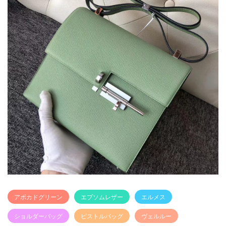
アボカドグリーン
エプソムレザー
エルメス
ショルダーバッグ
ピストルバッグ
ヴェルルー