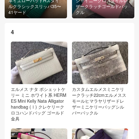
革イエローパッドHスタイ
シャイニークロコダイルレ
ルクラシックスリッパ35〜
ザークラッチゴールドバッ
41ヤード
クル
4
エルメス ナタ ポシェットケ
カスタムエルメスミニケリ
リー ミニ ホワイト系 HERM
ークラッチ22cmエルメスス
ES Mini Kelly Nata Alligator
モールヒマラヤリザードレ
handbag (Ⅰ) クレケリーク
ザーミニケリーバッグシル
ロコハンドバッグ ゴールド
バーバックル
金具