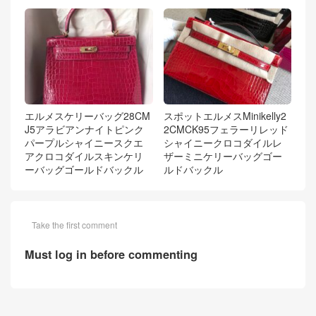
エルメスケリーバッグ28CM
スポットエルメスMinikelly2
J5アラビアンナイトピンク
2CMCK95フェラーリレッド
パープルシャイニースクエ
シャイニークロコダイルレ
アクロコダイルスキンケリ
ザーミニケリーバッグゴー
ーバッグゴールドバックル
ルドバックル
Take the first comment
Must log in before commenting