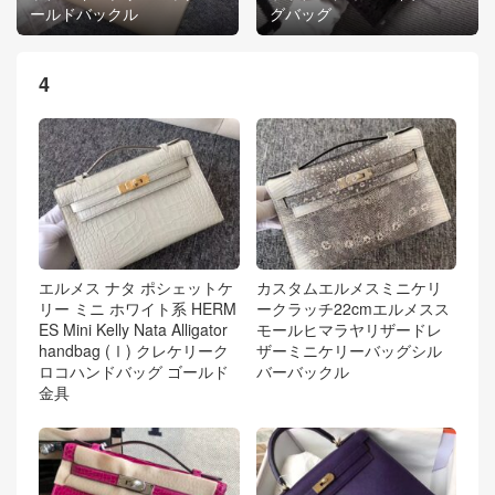
ールドバックル
グバッグ
4
エルメス ナタ ポシェットケ
カスタムエルメスミニケリ
リー ミニ ホワイト系 HERM
ークラッチ22cmエルメスス
ES Mini Kelly Nata Alligator
モールヒマラヤリザードレ
handbag (Ⅰ) クレケリーク
ザーミニケリーバッグシル
ロコハンドバッグ ゴールド
バーバックル
金具