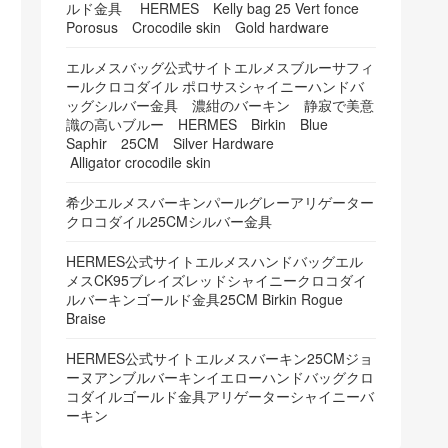
ルド金具 HERMES Kelly bag 25 Vert fonce
Porosus Crocodile skin Gold hardware
エルメスバッグ公式サイトエルメスブルーサフィ
ールクロコダイル ポロサスシャイニーハンドバ
ッグシルバー金具 濃紺のバーキン 静寂で美意
識の高いブルー HERMES Birkin Blue
Saphir 25CM Silver Hardware
Alligator crocodile skin
希少エルメスバーキンパールグレーアリゲーター
クロコダイル25CMシルバー金具
HERMES公式サイトエルメスハンドバッグエル
メスCK95ブレイズレッドシャイニークロコダイ
ルバーキンゴールド金具25CM Birkin Rogue
Braise
HERMES公式サイトエルメスバーキン25CMジョ
ーヌアンブルバーキンイエローハンドバッグクロ
コダイルゴールド金具アリゲーターシャイニーバ
ーキン