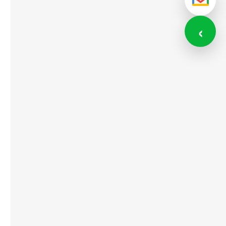
メール
‹