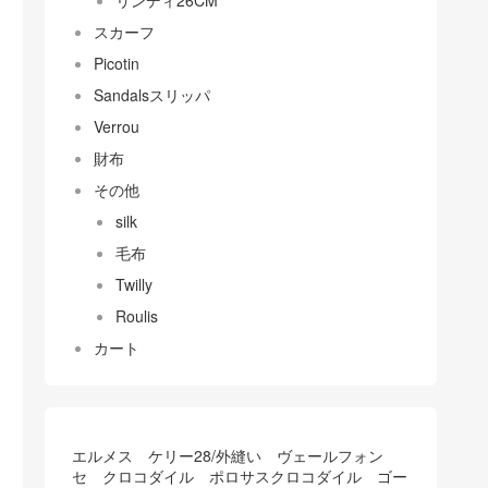
リンディ26CM
スカーフ
Picotin
Sandalsスリッパ
Verrou
財布
その他
silk
毛布
Twilly
Roulis
カート
エルメス ケリー28/外縫い ヴェールフォン
セ クロコダイル ポロサスクロコダイル ゴー