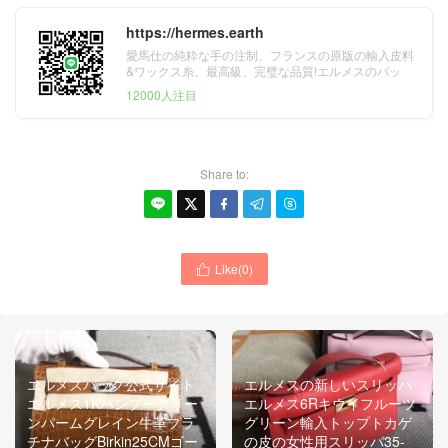
https://hermes.earth
愛馬仕の純粋な手の注制、フランスの原版の輸入皮料
&ワックス糸、最高級、完璧な品質!エルメスのバッ
グ、財布、ベルト&スカーフ。
12000人注目
Share to:





Like(
0
)

エルメスバッグ公式サイト
エルメスの新しいスリッパ
エルメス1Kバンブーグリー
エルメス6Rキウイフルーツ
ンパームグレイン牛革プラ
グリーン輸入トップトカゲ
チナバッグBirkin25CMゴー
の皮の女性用スリッパ35-