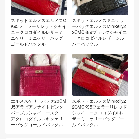
スポットエルメスエルメスC
スポットエルメスミニケリ
K95フェラーリレッドシャイ
ーバッグエルメスMinikelly2
ニークロコダイルレザーミ
2CMCK89ブラックシャイニ
ニケリーミニケリーバッグ
ークロコダイルレザーシル
ゴールドバックル
バーバックル
エルメスケリーバッグ28CM
スポットエルメスMinikelly2
J5アラビアンナイトピンク
2CMCK95フェラーリレッド
パープルシャイニースクエ
シャイニークロコダイルレ
アクロコダイルスキンケリ
ザーミニケリーバッグゴー
ーバッグゴールドバックル
ルドバックル