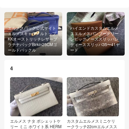
エルメスバッグ公式サイト
ハイエンドカスタムエルメ
エルメスキャラメルトップ
スエルメスバンブーグリー
KKオーストリッチレザープ
ンピッグノーズスリッパレ
ラチナバッグBirkin25CMゴ
ディーススリッパ35〜41ヤ
ールドバックル
ード
4
エルメス ナタ ポシェットケ
カスタムエルメスミニケリ
リー ミニ ホワイト系 HERM
ークラッチ22cmエルメスス