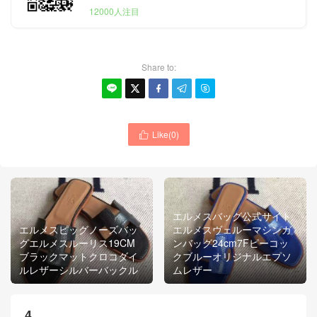
グ、財布、ベルト&スカーフ。
12000人注目
Share to:





Like(
0
)

エルメスバッグ公式サイト
エルメスピッグノーズバッ
エルメスヴェルーマシンガ
グエルメスルーリス19CM
ンバッグ24cm7Fピーコッ
ブラックマットクロコダイ
クブルーオリジナルエプソ
ルレザーシルバーバックル
ムレザー
4