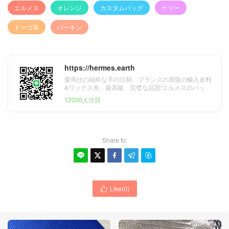
エルメス
オレンジ
カスタムバッグ
ケリー
トーゴ革
バーキン
https://hermes.earth
愛馬仕の純粋な手の注制、フランスの原版の輸入皮料
&ワックス糸、最高級、完璧な品質!エルメスのバッ
グ、財布、ベルト&スカーフ。
12000人注目
Share to:





Like(
0
)
