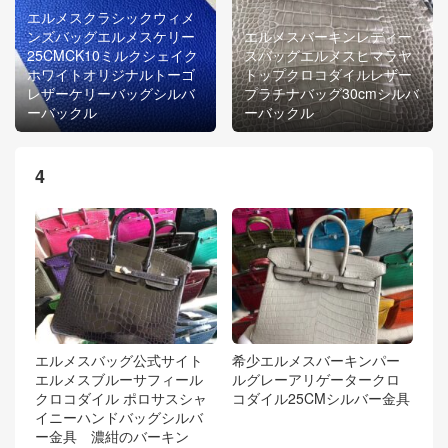
エルメスクラシックウィメ
ンズバッグエルメスケリー
エルメスバーキンレディー
25CMCK10ミルクシェイク
スバッグエルメスヒマラヤ
ホワイトオリジナルトーゴ
トップクロコダイルレザー
レザーケリーバッグシルバ
プラチナバッグ30cmシルバ
ーバックル
ーバックル
4
エルメスバッグ公式サイト
希少エルメスバーキンパー
エルメスブルーサフィール
ルグレーアリゲータークロ
クロコダイル ポロサスシャ
コダイル25CMシルバー金具
イニーハンドバッグシルバ
ー金具 濃紺のバーキン