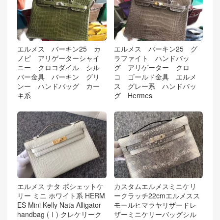
エルメス バーキン25 カ
エルメス バーキン25 グ
ノピ アリゲーターシャイ
ラファイト ハンドバッ
ニー クロコダイル シル
グ アリゲーター クロ
バー金具 バーキン グリ
コ ゴールド金具 エルメ
ンー ハンドバッグ カー
ス グレー系 ハンドバッ
キ系
グ Hermes
エルメス ナタ ポシェットケ
カスタムエルメスミニケリ
リー ミニ ホワイト系 HERM
ークラッチ22cmエルメスス
ES Mini Kelly Nata Alligator
モールヒマラヤリザードレ
handbag (Ⅰ) クレケリーク
ザーミニケリーバッグシル