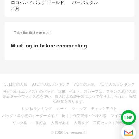
ロコハンドバッグ ゴールド
バーバックル
金具
Take the first comment
Must log in before commenting
30日間の人気
30日間人気ランキング
7日間の人気
7日間人気ランキング
Hermes（エルメス）のバッグ、財布、ベルト、スカーフは、フランス原産の最
高級皮革やワックス糸を使い、職人による純手製によって作り上げられた、完璧
な品質を誇ります。
いいねランキング
カート
ショップ
チェックアウト
バッグ・革小物のオーダーメイド工房｜手作業製作・仕様相談
マイアカウント
LINE
LIN
リンク集
一番好き
人気がある
人気タグ
工房セレクト展示室
© 2026
hermes.earth
メー