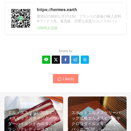
https://hermes.earth
愛馬仕の純粋な手の注制、フランスの原版の輸入皮料
&ワックス糸、最高級、完璧な品質!エルメスのバッ
グ、財布、ベルト&スカーフ。
12000人注目
Share to:





Like(
0
)

エルメススリッパ卸売エル
スポットエルメスケリーバ
メスリップスティックパウ
ッグ価格エルメスヒマラヤ
ダーハイエンドカスタムク
クロコダイルスキンケリー
ラシックレディーススリッ
バッグ25CMシルバーバッ