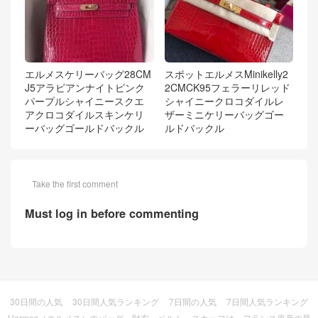
エルメスケリーバッグ28CM
スポットエルメスMinikelly2
J5アラビアンナイトピンク
2CMCK95フェラーリレッド
パープルシャイニースクエ
シャイニークロコダイルレ
アクロコダイルスキンケリ
ザーミニケリーバッグゴー
ーバッグゴールドバックル
ルドバックル
Take the first comment
Must log in before commenting
30日間の人気
30日間人気ランキング
7日間の人気
7日間人気ランキング
Hermes（エルメス）のバッグ、財布、ベルト、スカーフは、フランス原産の最