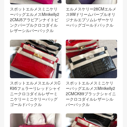
スポットエルメスミニケリ
エルメスケリー28CMエルメ
ーバッグエルメスMinikelly2
ス9Wドリームパープルオリ
2CMJ5アラビアンナイトピ
ジナルエプソムレザーケリ
ンクパープルクロコダイル
ーバッグゴールドバックル
レザーシルバーバックル
スポットエルメスエルメスC
スポットエルメスミニケリ
K95フェラーリレッドシャイ
ーバッグエルメスMinikelly2
ニークロコダイルレザーミ
2CMCK89ブラックシャイニ
ニケリーミニケリーバッグ
ークロコダイルレザーシル
ゴールドバックル
バーバックル