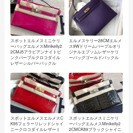
スポットエルメスミニケリ
エルメスケリー28CMエルメ
ーバッグエルメスMinikelly2
ス9Wドリームパープルオリ
2CMJ5アラビアンナイトピ
ジナルエプソムレザーケリ
ンクパープルクロコダイル
ーバッグゴールドバックル
レザーシルバーバックル
スポットエルメスエルメスC
スポットエルメスミニケリ
K95フェラーリレッドシャイ
ーバッグエルメスMinikelly2
ニークロコダイルレザーミ
2CMCK89ブラックシャイニ