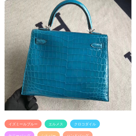
イズミールブルー
エルメス
クロコダイル
ケリーバッグ
シルバー
ハンドバッグ