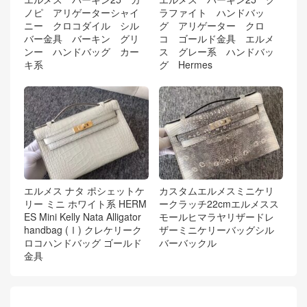
ノピ アリゲーターシャイ
ラファイト ハンドバッ
ニー クロコダイル シル
グ アリゲーター クロ
バー金具 バーキン グリ
コ ゴールド金具 エルメ
ンー ハンドバッグ カー
ス グレー系 ハンドバッ
キ系
グ Hermes
エルメス ナタ ポシェットケ
カスタムエルメスミニケリ
リー ミニ ホワイト系 HERM
ークラッチ22cmエルメスス
ES Mini Kelly Nata Alligator
モールヒマラヤリザードレ
handbag (Ⅰ) クレケリーク
ザーミニケリーバッグシル
ロコハンドバッグ ゴールド
バーバックル
金具