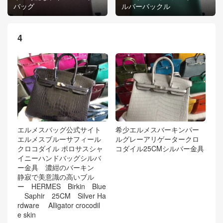
バッグ
ルバーバックル
4
エルメスバッグ公式サイト
希少エルメスバーキンパー
エルメスブルーサフィール
ルグレーアリゲータークロ
クロコダイル ポロサスシャ
コダイル25CMシルバー金具
イニーハンドバッグシルバ
ー金具 濃紺のバーキン
静寂で美意識の高いブル
ー HERMES Birkin Blue
Saphir 25CM Silver Ha
rdware Alligator crocodil
e skin