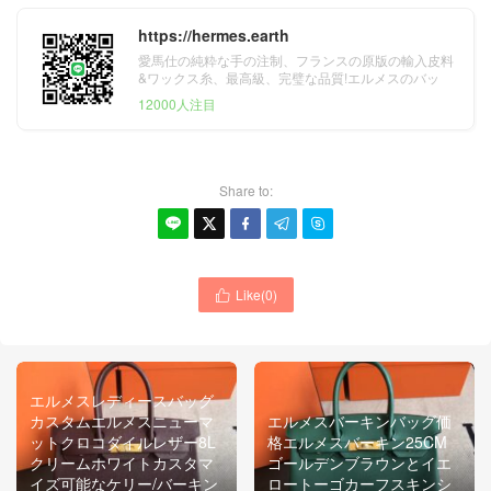
https://hermes.earth
愛馬仕の純粋な手の注制、フランスの原版の輸入皮料
&ワックス糸、最高級、完璧な品質!エルメスのバッ
グ、財布、ベルト&スカーフ。
12000人注目
Share to:





Like(
0
)

エルメスレディースバッグ
カスタムエルメスニューマ
エルメスバーキンバッグ価
ットクロコダイルレザー8L
格エルメスバーキン25CM
クリームホワイトカスタマ
ゴールデンブラウンとイエ
イズ可能なケリー/バーキン
ロートーゴカーフスキンシ