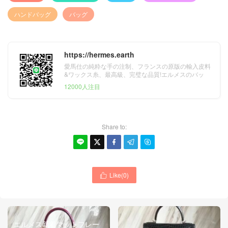
ハンドバッグ
バッグ
https://hermes.earth
愛馬仕の純粋な手の注制、フランスの原版の輸入皮料
&ワックス糸、最高級、完璧な品質!エルメスのバッ
グ、財布、ベルト&スカーフ。
12000人注目
Share to:





Like(
0
)

エルメス新着マットフレー