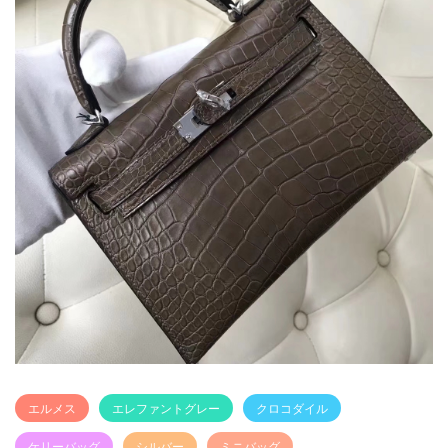
エルメス
エレファントグレー
クロコダイル
ケリーバッグ
シルバー
ミニバッグ