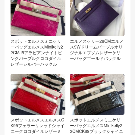
スポットエルメスミニケリ
エルメスケリー28CMエルメ
ーバッグエルメスMinikelly2
ス9Wドリームパープルオリ
2CMJ5アラビアンナイトピ
ジナルエプソムレザーケリ
ンクパープルクロコダイル
ーバッグゴールドバックル
レザーシルバーバックル
スポットエルメスエルメスC
スポットエルメスミニケリ
K95フェラーリレッドシャイ
ーバッグエルメスMinikelly2
ニークロコダイルレザーミ
2CMCK89ブラックシャイニ