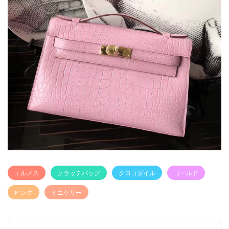
エルメス
クラッチバッグ
クロコダイル
ゴールド
ピンク
ミニケリー