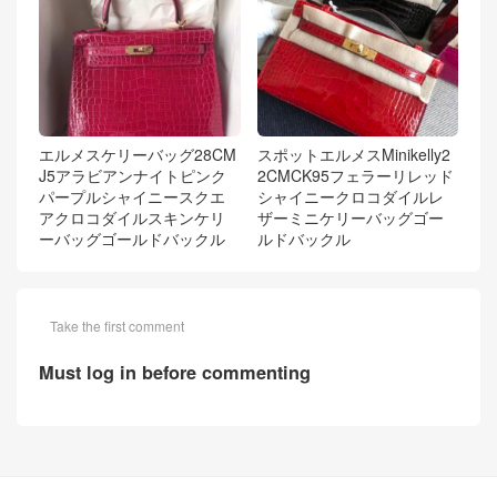
エルメスケリーバッグ28CM
スポットエルメスMinikelly2
J5アラビアンナイトピンク
2CMCK95フェラーリレッド
パープルシャイニースクエ
シャイニークロコダイルレ
アクロコダイルスキンケリ
ザーミニケリーバッグゴー
ーバッグゴールドバックル
ルドバックル
Take the first comment
Must log in before commenting