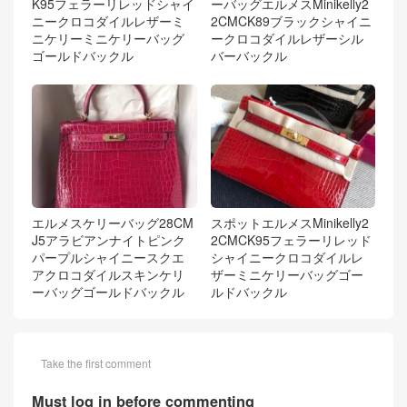
K95フェラーリレッドシャイ
ーバッグエルメスMinikelly2
ニークロコダイルレザーミ
2CMCK89ブラックシャイニ
ニケリーミニケリーバッグ
ークロコダイルレザーシル
ゴールドバックル
バーバックル
エルメスケリーバッグ28CM
スポットエルメスMinikelly2
J5アラビアンナイトピンク
2CMCK95フェラーリレッド
パープルシャイニースクエ
シャイニークロコダイルレ
アクロコダイルスキンケリ
ザーミニケリーバッグゴー
ーバッグゴールドバックル
ルドバックル
Take the first comment
Must log in before commenting