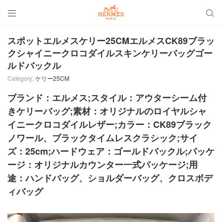


スポットエルメスケリー25CMエルメスCK89ブラッ
クシャイニークロコダイルスキンケリーバッグゴー
ルドバックル
Category:
ケリー25CM
ブランド：エルメス;スタイル：アウターシーム付
きケリーバッグ;素材：オリジナルのロイヤルシャ
イニークロコダイルレザー;カラー：CK89ブラック
ノワール、ブラックタイムレスクラシック;サイ
ズ：25cm;ハードウェア：ゴールドバックル;パッケ
ージ：オリジナルカウンター一式パッケージ;用
途：ハンドバッグ、ショルダーバッグ、クロスボデ
ィバッグ