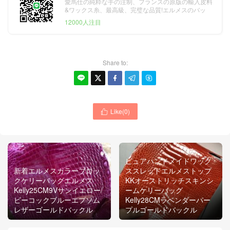
愛馬仕の純粋な手の注制、フランスの原版の輸入皮料
&ワックス糸、最高級、完璧な品質!エルメスのバッ
グ、財布、ベルト&スカーフ。
12000人注目
Share to:





Like(
0
)

ピュアハンドメイドワック
新着エルメスカラーブロッ
ススレッドエルメストップ
クケリーバッグエルメス
KKオーストリッチスキンシ
Kelly25CM9Vサンイエロー/
ームケリーバッグ
ピーコックブルーエプソム
Kelly28CMラベンダーパー
レザーゴールドバックル
プルゴールドバックル