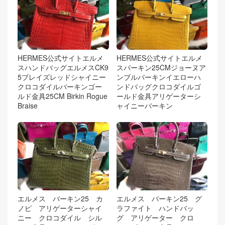
HERMES公式サイトエルメ
HERMES公式サイトエルメ
スハンドバッグエルメスCK9
スバーキン25CMジョーヌア
5ブレイズレッドシャイニー
ンブルバーキンイエローハ
クロコダイルバーキンゴー
ンドバッグクロコダイルゴ
ルド金具25CM Birkin Rogue
ールド金具アリゲーターシ
Braise
ャイニーバーキン
エルメス バーキン25 カ
エルメス バーキン25 グ
ノピ アリゲーターシャイ
ラファイト ハンドバッ
ニー クロコダイル シル
グ アリゲーター クロ