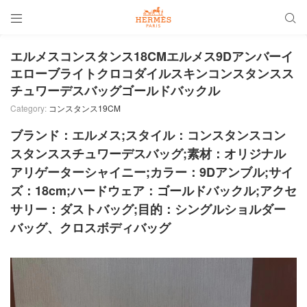


エルメスコンスタンス18CMエルメス9Dアンバーイ
エローブライトクロコダイルスキンコンスタンスス
チュワーデスバッグゴールドバックル
Category:
コンスタンス19CM
ブランド：エルメス;スタイル：コンスタンスコン
スタンススチュワーデスバッグ;素材：オリジナル
アリゲーターシャイニー;カラー：9Dアンブル;サイ
ズ：18cm;ハードウェア：ゴールドバックル;アクセ
サリー：ダストバッグ;目的：シングルショルダー
バッグ、クロスボディバッグ