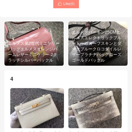
Like(
0
)

エルメスバーキン25CMエ
ルメスエレクトリックブル
エルメス第2世代ミニケリー
ートーゴカーフスキンとダ
バッグエルメスオレンジパ
ークブルークロコダイルレ
ームレザーミニケリー-2ク
ザープラチナバッグローズ
ラッチシルバーバックル
ゴールドバックル
4