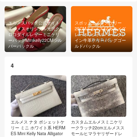
エルメスバッグ公式サイト
スポットエルメスケリー
エルメスオリジナル光沢ク
25CMエルメス4Zカモメグ
ロコダイルレザーミニケリ
レーオリジナルパームグレ
ーバッグMinikelly22CMシル
イン牛革ケリーバッグゴー
バーバックル
ルドバックル
4
エルメス ナタ ポシェットケ
カスタムエルメスミニケリ
リー ミニ ホワイト系 HERM
ークラッチ22cmエルメスス
ES Mini Kelly Nata Alligator
モールヒマラヤリザードレ