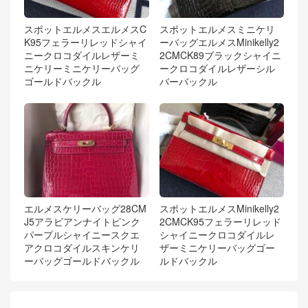
スポットエルメスエルメスC
スポットエルメスミニケリ
K95フェラーリレッドシャイ
ーバッグエルメスMinikelly2
ニークロコダイルレザーミ
2CMCK89ブラックシャイニ
ニケリーミニケリーバッグ
ークロコダイルレザーシル
ゴールドバックル
バーバックル
エルメスケリーバッグ28CM
スポットエルメスMinikelly2
J5アラビアンナイトピンク
2CMCK95フェラーリレッド
パープルシャイニースクエ
シャイニークロコダイルレ
アクロコダイルスキンケリ
ザーミニケリーバッグゴー
ーバッグゴールドバックル
ルドバックル