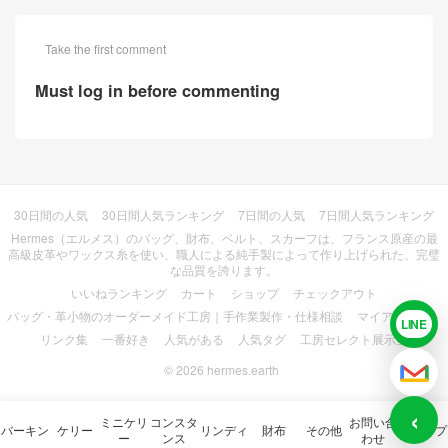
Take the first comment
Must log in before commenting
30日間の人気
30日間人気ランキング
7日間の人気
7日間人気ランキング
Hermes（エルメス）のバッグ、財布、ベルト、スカーフは、フランス原産の最
高級皮革やワックス糸を使い、職人による純手製によって作り上げられた、完璧
な品質を誇ります。
いいねランキング
カート
ショップ
チェックアウト
バッグ・革小物のオーダーメイド工房｜手作業製作・仕様相談
マイアカウント
LINE
LIN
リンク集
一番好き
人気がある
人気タグ
工房セレクト展示室
© 2026
hermes.earth
メー
‹
ミニケリ
コンスタ
お問い合
バーキン
ケリー
リンディ
財布
その他
ショップ
ー
ンス
わせ