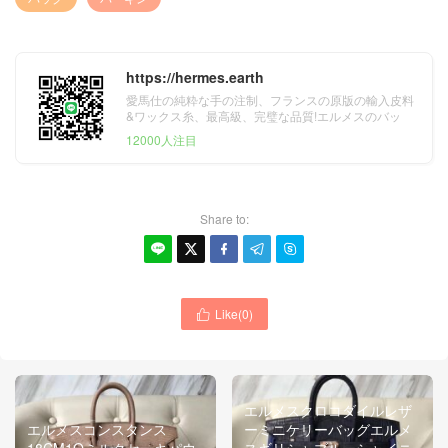
https://hermes.earth
愛馬仕の純粋な手の注制、フランスの原版の輸入皮料
&ワックス糸、最高級、完璧な品質!エルメスのバッ
グ、財布、ベルト&スカーフ。
12000人注目
Share to:





Like(
0
)

エルメスクロコダイルレザ
エルメスコンスタンス
ーミニケリーバッグエルメ
18CM1Qミルクセーキパウ
スギリシャブルーシャイニ