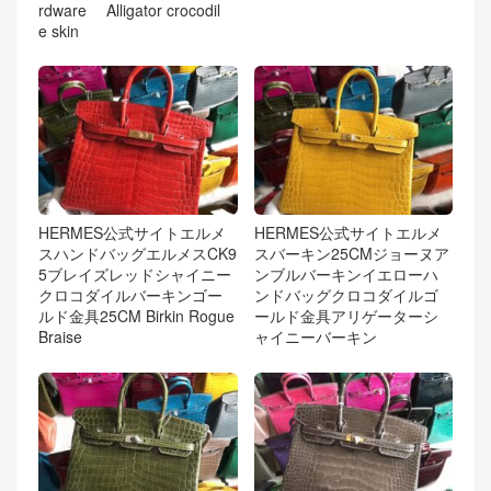
rdware Alligator crocodil
e skin
HERMES公式サイトエルメ
HERMES公式サイトエルメ
スハンドバッグエルメスCK9
スバーキン25CMジョーヌア
5ブレイズレッドシャイニー
ンブルバーキンイエローハ
クロコダイルバーキンゴー
ンドバッグクロコダイルゴ
ルド金具25CM Birkin Rogue
ールド金具アリゲーターシ
Braise
ャイニーバーキン