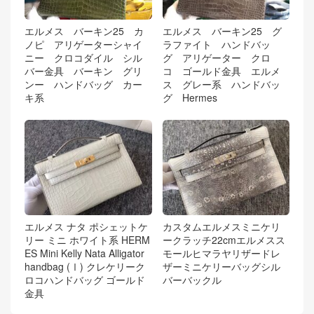
エルメス バーキン25 カ
エルメス バーキン25 グ
ノピ アリゲーターシャイ
ラファイト ハンドバッ
ニー クロコダイル シル
グ アリゲーター クロ
バー金具 バーキン グリ
コ ゴールド金具 エルメ
ンー ハンドバッグ カー
ス グレー系 ハンドバッ
キ系
グ Hermes
エルメス ナタ ポシェットケ
カスタムエルメスミニケリ
リー ミニ ホワイト系 HERM
ークラッチ22cmエルメスス
ES Mini Kelly Nata Alligator
モールヒマラヤリザードレ
handbag (Ⅰ) クレケリーク
ザーミニケリーバッグシル
ロコハンドバッグ ゴールド
バーバックル
金具