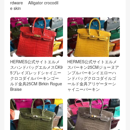
rdware Alligator crocodil
e skin
HERMES公式サイトエルメ
HERMES公式サイトエルメ
スハンドバッグエルメスCK9
スバーキン25CMジョーヌア
5ブレイズレッドシャイニー
ンブルバーキンイエローハ
クロコダイルバーキンゴー
ンドバッグクロコダイルゴ
ルド金具25CM Birkin Rogue
ールド金具アリゲーターシ
Braise
ャイニーバーキン