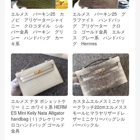
エルメス バーキン25 カ
エルメス バーキン25 グ
ノピ アリゲーターシャイ
ラファイト ハンドバッ
ニー クロコダイル シル
グ アリゲーター クロ
バー金具 バーキン グリ
コ ゴールド金具 エルメ
ンー ハンドバッグ カー
ス グレー系 ハンドバッ
キ系
グ Hermes
エルメス ナタ ポシェットケ
カスタムエルメスミニケリ
リー ミニ ホワイト系 HERM
ークラッチ22cmエルメスス
ES Mini Kelly Nata Alligator
モールヒマラヤリザードレ
handbag (Ⅰ) クレケリーク
ザーミニケリーバッグシル
ロコハンドバッグ ゴールド
バーバックル
金具