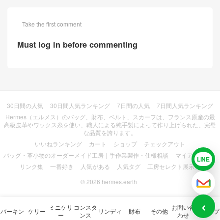
Take the first comment
Must log in before commenting
30日間の人気
30日間人気ランキング
7日間の人気
7日間人気ランキング
Hermes（エルメス）のバッグ、財布、ベルト、スカーフは、フランス原産の最
高級皮革やワックス糸を使い、職人による純手製によって作り上げられた、完璧
な品質を誇ります。
いいねランキング
カート
ショップ
チェックアウト
バッグ・革小物のオーダーメイド工房｜手作業製作・仕様相談
マイアカウント
LINE
LIN
リンク集
一番好き
人気がある
人気タグ
工房セレクト展示室
© 2026
hermes.earth
メー
‹
ミニケリ
コンスタ
お問い合
バーキン
ケリー
リンディ
財布
その他
ショップ
ー
ンス
わせ