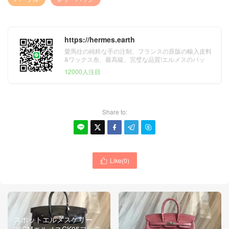
https://hermes.earth
愛馬仕の純粋な手の注制、フランスの原版の輸入皮料
&ワックス糸、最高級、完璧な品質!エルメスのバッ
グ、財布、ベルト&スカーフ。
12000人注目
Share to:





Like(
0
)

スポットエルメスケリー
25CMエルメスCK95フェラ