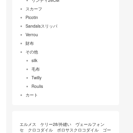
リンディ26CM
スカーフ
Picotin
Sandalsスリッパ
Verrou
財布
その他
silk
毛布
Twilly
Roulis
カート
エルメス ケリー28/外縫い ヴェールフォン
セ クロコダイル ポロサスクロコダイル ゴー