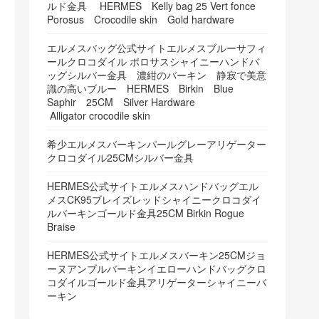
ルド金具 HERMES Kelly bag 25 Vert fonce
Porosus Crocodile skin Gold hardware
エルメスバッグ公式サイトエルメスブルーサフィ
ールクロコダイル ポロサスシャイニーハンドバ
ッグシルバー金具 濃紺のバーキン 静寂で美意
識の高いブルー HERMES Birkin Blue
Saphir 25CM Silver Hardware
Alligator crocodile skin
希少エルメスバーキンパールグレーアリゲーター
クロコダイル25CMシルバー金具
HERMES公式サイトエルメスハンドバッグエル
メスCK95ブレイズレッドシャイニークロコダイ
ルバーキンゴールド金具25CM Birkin Rogue
Braise
HERMES公式サイトエルメスバーキン25CMジョ
ーヌアンブルバーキンイエローハンドバッグクロ
コダイルゴールド金具アリゲーターシャイニーバ
ーキン