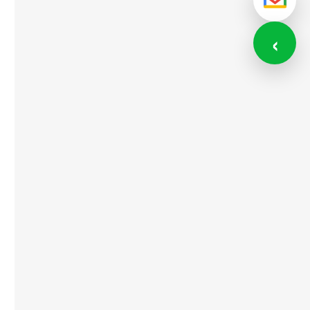
メール
‹