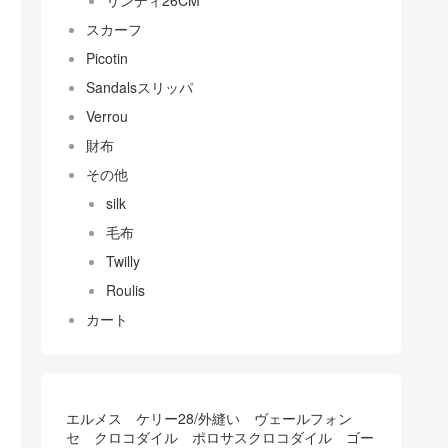
リンディ26CM
スカーフ
Picotin
Sandalsスリッパ
Verrou
財布
その他
silk
毛布
Twilly
Roulis
カート
エルメス ケリー28/外縫い ヴェールフォン
セ クロコダイル ポロサスクロコダイル ゴー