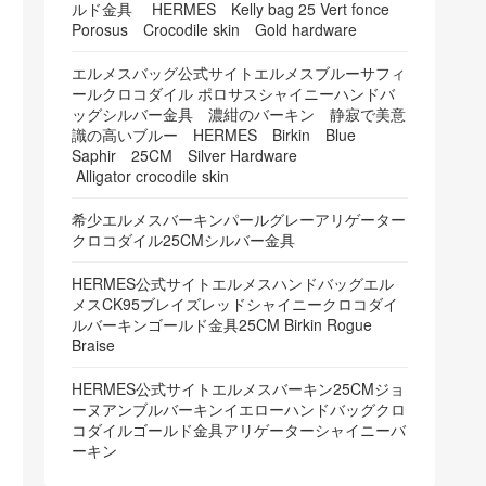
ルド金具 HERMES Kelly bag 25 Vert fonce
Porosus Crocodile skin Gold hardware
エルメスバッグ公式サイトエルメスブルーサフィ
ールクロコダイル ポロサスシャイニーハンドバ
ッグシルバー金具 濃紺のバーキン 静寂で美意
識の高いブルー HERMES Birkin Blue
Saphir 25CM Silver Hardware
Alligator crocodile skin
希少エルメスバーキンパールグレーアリゲーター
クロコダイル25CMシルバー金具
HERMES公式サイトエルメスハンドバッグエル
メスCK95ブレイズレッドシャイニークロコダイ
ルバーキンゴールド金具25CM Birkin Rogue
Braise
HERMES公式サイトエルメスバーキン25CMジョ
ーヌアンブルバーキンイエローハンドバッグクロ
コダイルゴールド金具アリゲーターシャイニーバ
ーキン