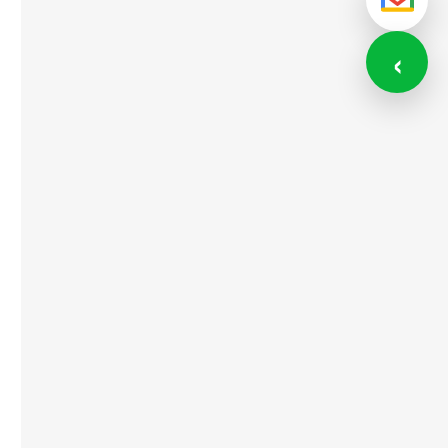
メール
‹