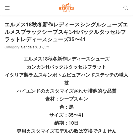


エルメス18秋冬新作レディースシングルシューズエ
ルメスブラックシープスキンHバックルタッセルフ
ラットレディースシューズ35〜41
Category:
Sandalsスリッパ
エルメス18秋冬新作レディースシューズ
カンカンHバックルタッセルフラット
イタリア製ラムスキンボトムピュアハンドステッチの職人
技
ハイエンドのカスタマイズされた排他的な品質
素材：シープスキン
色：黒
サイズ：35〜41
納期：10日
専用カスタマイズモデルの数は交換できません