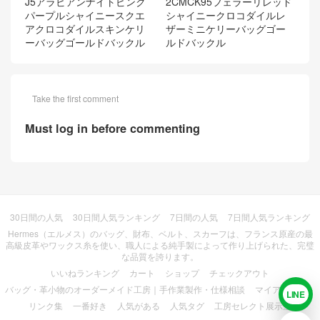
J5アラビアンナイトピンク
2CMCK95フェラーリレッド
パープルシャイニースクエ
シャイニークロコダイルレ
アクロコダイルスキンケリ
ザーミニケリーバッグゴー
ーバッグゴールドバックル
ルドバックル
Take the first comment
Must log in before commenting
30日間の人気
30日間人気ランキング
7日間の人気
7日間人気ランキング
Hermes（エルメス）のバッグ、財布、ベルト、スカーフは、フランス原産の最
高級皮革やワックス糸を使い、職人による純手製によって作り上げられた、完璧
な品質を誇ります。
いいねランキング
カート
ショップ
チェックアウト
バッグ・革小物のオーダーメイド工房｜手作業製作・仕様相談
マイアカウント
LINE
LIN
リンク集
一番好き
人気がある
人気タグ
工房セレクト展示室