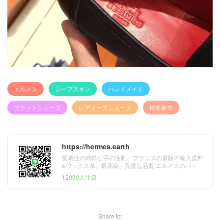
エルメス
シープスキン
ハンドメイド
フラットシューズ
レディースシューズ
秋冬新作
https://hermes.earth
愛馬仕の純粋な手の注制、フランスの原版の輸入皮料
&ワックス糸、最高級、完璧な品質!エルメスのバッ
グ、財布、ベルト&スカーフ。
12000人注目
Share to: