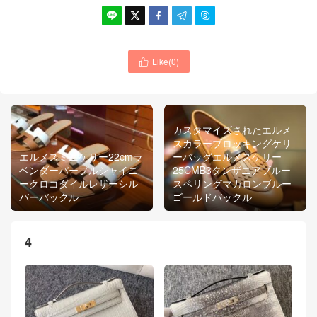





Like(
0
)

カスタマイズされたエルメ
スカラーブロッキングケリ
エルメスミニケリー2​​2cmラ
ーバッグエルメスケリー
ベンダーパープルシャイニ
25CMB3タンザニアブルー
ークロコダイルレザーシル
スペリングマカロンブルー
バーバックル
ゴールドバックル
4