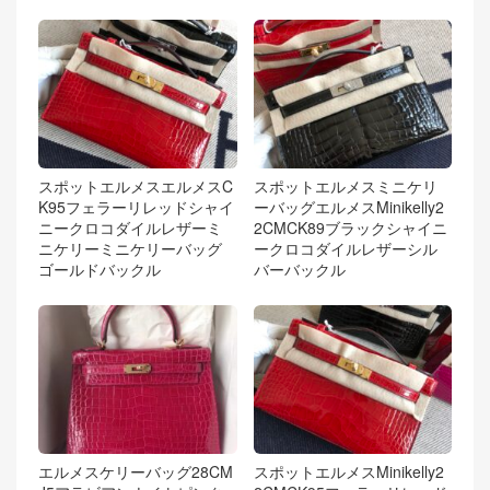
スポットエルメスエルメスC
スポットエルメスミニケリ
K95フェラーリレッドシャイ
ーバッグエルメスMinikelly2
ニークロコダイルレザーミ
2CMCK89ブラックシャイニ
ニケリーミニケリーバッグ
ークロコダイルレザーシル
ゴールドバックル
バーバックル
エルメスケリーバッグ28CM
スポットエルメスMinikelly2