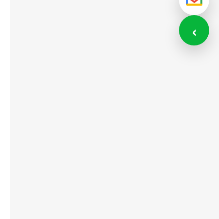
メール
‹