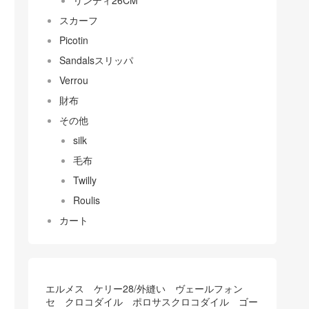
リンディ26CM
スカーフ
Picotin
Sandalsスリッパ
Verrou
財布
その他
silk
毛布
Twilly
Roulis
カート
エルメス ケリー28/外縫い ヴェールフォン
セ クロコダイル ポロサスクロコダイル ゴー