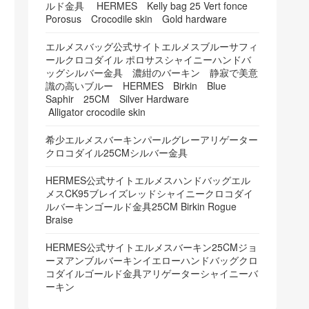
ルド金具 HERMES Kelly bag 25 Vert fonce
Porosus Crocodile skin Gold hardware
エルメスバッグ公式サイトエルメスブルーサフィ
ールクロコダイル ポロサスシャイニーハンドバ
ッグシルバー金具 濃紺のバーキン 静寂で美意
識の高いブルー HERMES Birkin Blue
Saphir 25CM Silver Hardware
Alligator crocodile skin
希少エルメスバーキンパールグレーアリゲーター
クロコダイル25CMシルバー金具
HERMES公式サイトエルメスハンドバッグエル
メスCK95ブレイズレッドシャイニークロコダイ
ルバーキンゴールド金具25CM Birkin Rogue
Braise
HERMES公式サイトエルメスバーキン25CMジョ
ーヌアンブルバーキンイエローハンドバッグクロ
コダイルゴールド金具アリゲーターシャイニーバ
ーキン