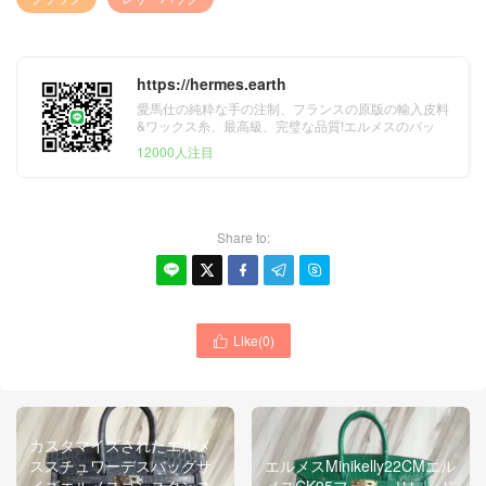
https://hermes.earth
愛馬仕の純粋な手の注制、フランスの原版の輸入皮料
&ワックス糸、最高級、完璧な品質!エルメスのバッ
グ、財布、ベルト&スカーフ。
12000人注目
Share to:





Like(
0
)

カスタマイズされたエルメ
ススチュワーデスバッグサ
エルメスMinikelly22CMエル
イズエルメスコンスタンス
メスCK95フェラーリレッド