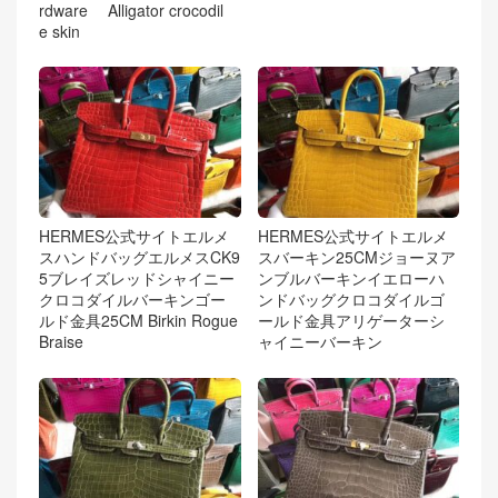
rdware Alligator crocodil
e skin
HERMES公式サイトエルメ
HERMES公式サイトエルメ
スハンドバッグエルメスCK9
スバーキン25CMジョーヌア
5ブレイズレッドシャイニー
ンブルバーキンイエローハ
クロコダイルバーキンゴー
ンドバッグクロコダイルゴ
ルド金具25CM Birkin Rogue
ールド金具アリゲーターシ
Braise
ャイニーバーキン