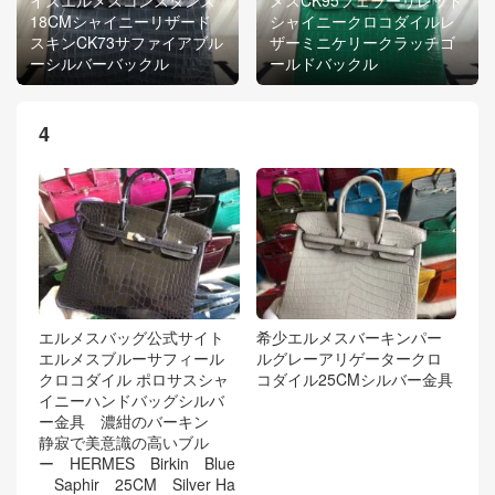
18CMシャイニーリザード
シャイニークロコダイルレ
スキンCK73サファイアブル
ザーミニケリークラッチゴ
ーシルバーバックル
ールドバックル
4
エルメスバッグ公式サイト
希少エルメスバーキンパー
エルメスブルーサフィール
ルグレーアリゲータークロ
クロコダイル ポロサスシャ
コダイル25CMシルバー金具
イニーハンドバッグシルバ
ー金具 濃紺のバーキン
静寂で美意識の高いブル
ー HERMES Birkin Blue
Saphir 25CM Silver Ha