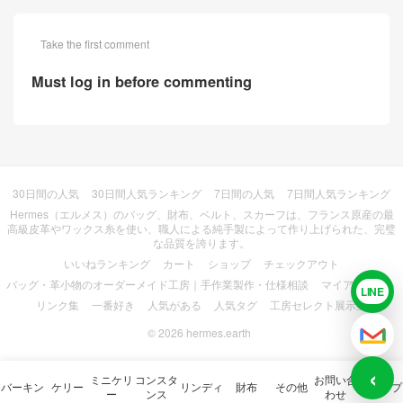
Take the first comment
Must log in before commenting
30日間の人気
30日間人気ランキング
7日間の人気
7日間人気ランキング
Hermes（エルメス）のバッグ、財布、ベルト、スカーフは、フランス原産の最
高級皮革やワックス糸を使い、職人による純手製によって作り上げられた、完璧
な品質を誇ります。
いいねランキング
カート
ショップ
チェックアウト
バッグ・革小物のオーダーメイド工房｜手作業製作・仕様相談
マイアカウント
LINE
LIN
リンク集
一番好き
人気がある
人気タグ
工房セレクト展示室
© 2026
hermes.earth
メー
‹
ミニケリ
コンスタ
お問い合
バーキン
ケリー
リンディ
財布
その他
ショップ
ー
ンス
わせ