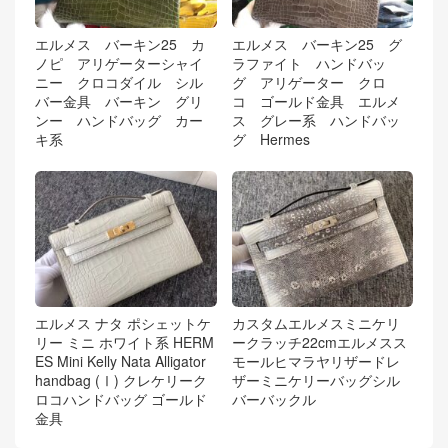
エルメス バーキン25 カ
エルメス バーキン25 グ
ノピ アリゲーターシャイ
ラファイト ハンドバッ
ニー クロコダイル シル
グ アリゲーター クロ
バー金具 バーキン グリ
コ ゴールド金具 エルメ
ンー ハンドバッグ カー
ス グレー系 ハンドバッ
キ系
グ Hermes
エルメス ナタ ポシェットケ
カスタムエルメスミニケリ
リー ミニ ホワイト系 HERM
ークラッチ22cmエルメスス
ES Mini Kelly Nata Alligator
モールヒマラヤリザードレ
handbag (Ⅰ) クレケリーク
ザーミニケリーバッグシル
ロコハンドバッグ ゴールド
バーバックル
金具