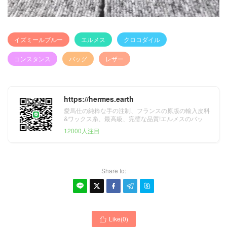
イズミールブルー
エルメス
クロコダイル
コンスタンス
バッグ
レザー
https://hermes.earth
愛馬仕の純粋な手の注制、フランスの原版の輸入皮料
&ワックス糸、最高級、完璧な品質!エルメスのバッ
グ、財布、ベルト&スカーフ。
12000人注目
Share to:





Like(
0
)
