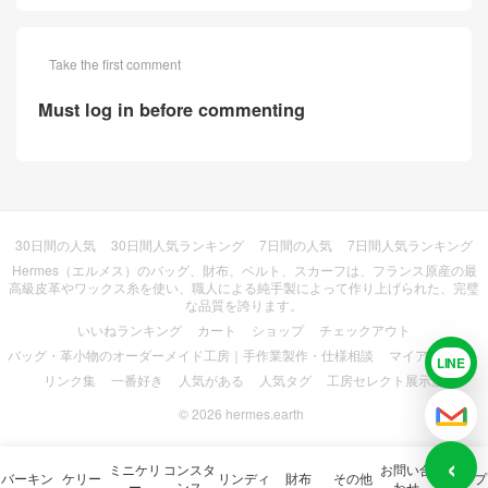
Take the first comment
Must log in before commenting
30日間の人気
30日間人気ランキング
7日間の人気
7日間人気ランキング
Hermes（エルメス）のバッグ、財布、ベルト、スカーフは、フランス原産の最
高級皮革やワックス糸を使い、職人による純手製によって作り上げられた、完璧
な品質を誇ります。
いいねランキング
カート
ショップ
チェックアウト
バッグ・革小物のオーダーメイド工房｜手作業製作・仕様相談
マイアカウント
LINE
LIN
リンク集
一番好き
人気がある
人気タグ
工房セレクト展示室
© 2026
hermes.earth
メー
‹
ミニケリ
コンスタ
お問い合
バーキン
ケリー
リンディ
財布
その他
ショップ
ー
ンス
わせ