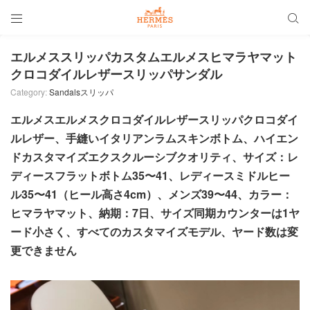


エルメススリッパカスタムエルメスヒマラヤマット
クロコダイルレザースリッパサンダル
Category:
Sandalsスリッパ
エルメスエルメスクロコダイルレザースリッパクロコダイ
ルレザー、手縫いイタリアンラムスキンボトム、ハイエン
ドカスタマイズエクスクルーシブクオリティ、サイズ：レ
ディースフラットボトム35〜41、レディースミドルヒー
ル35〜41（ヒール高さ4cm）、メンズ39〜44、カラー：
ヒマラヤマット、納期：7日、サイズ同期カウンターは1ヤ
ード小さく、すべてのカスタマイズモデル、ヤード数は変
更できません