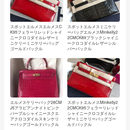
スポットエルメスエルメスC
スポットエルメスミニケリ
K95フェラーリレッドシャイ
ーバッグエルメスMinikelly2
ニークロコダイルレザーミ
2CMCK89ブラックシャイニ
ニケリーミニケリーバッグ
ークロコダイルレザーシル
ゴールドバックル
バーバックル
エルメスケリーバッグ28CM
スポットエルメスMinikelly2
J5アラビアンナイトピンク
2CMCK95フェラーリレッド
パープルシャイニースクエ
シャイニークロコダイルレ
アクロコダイルスキンケリ
ザーミニケリーバッグゴー
ーバッグゴールドバックル
ルドバックル