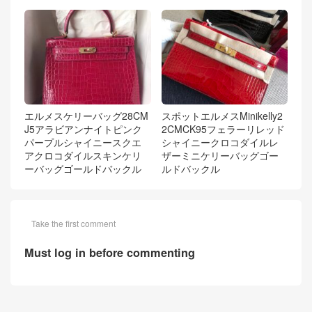
エルメスケリーバッグ28CM
スポットエルメスMinikelly2
J5アラビアンナイトピンク
2CMCK95フェラーリレッド
パープルシャイニースクエ
シャイニークロコダイルレ
アクロコダイルスキンケリ
ザーミニケリーバッグゴー
ーバッグゴールドバックル
ルドバックル
Take the first comment
Must log in before commenting