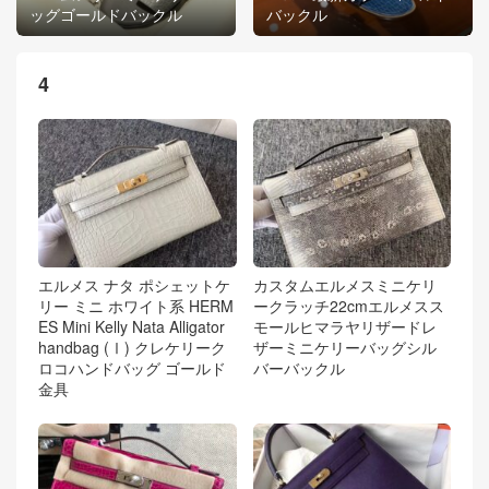
ッグゴールドバックル
バックル
4
エルメス ナタ ポシェットケ
カスタムエルメスミニケリ
リー ミニ ホワイト系 HERM
ークラッチ22cmエルメスス
ES Mini Kelly Nata Alligator
モールヒマラヤリザードレ
handbag (Ⅰ) クレケリーク
ザーミニケリーバッグシル
ロコハンドバッグ ゴールド
バーバックル
金具