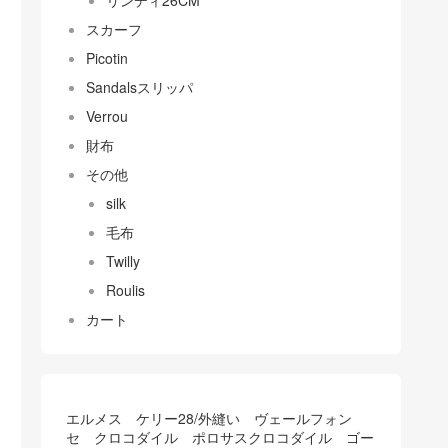
リンディ26CM
スカーフ
Picotin
Sandalsスリッパ
Verrou
財布
その他
silk
毛布
Twilly
Roulis
カート
エルメス ケリー28/外縫い ヴェールフォン
セ クロコダイル ポロサスクロコダイル ゴー