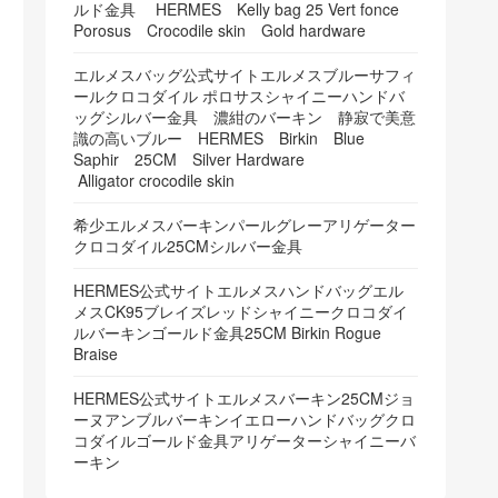
ルド金具 HERMES Kelly bag 25 Vert fonce
Porosus Crocodile skin Gold hardware
エルメスバッグ公式サイトエルメスブルーサフィ
ールクロコダイル ポロサスシャイニーハンドバ
ッグシルバー金具 濃紺のバーキン 静寂で美意
識の高いブルー HERMES Birkin Blue
Saphir 25CM Silver Hardware
Alligator crocodile skin
希少エルメスバーキンパールグレーアリゲーター
クロコダイル25CMシルバー金具
HERMES公式サイトエルメスハンドバッグエル
メスCK95ブレイズレッドシャイニークロコダイ
ルバーキンゴールド金具25CM Birkin Rogue
Braise
HERMES公式サイトエルメスバーキン25CMジョ
ーヌアンブルバーキンイエローハンドバッグクロ
コダイルゴールド金具アリゲーターシャイニーバ
ーキン