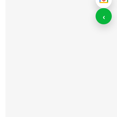
メール
‹