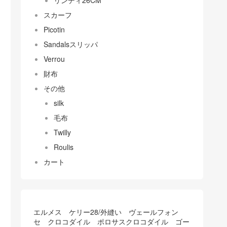
リンディ26CM
スカーフ
Picotin
Sandalsスリッパ
Verrou
財布
その他
silk
毛布
Twilly
Roulis
カート
エルメス ケリー28/外縫い ヴェールフォン
セ クロコダイル ポロサスクロコダイル ゴー