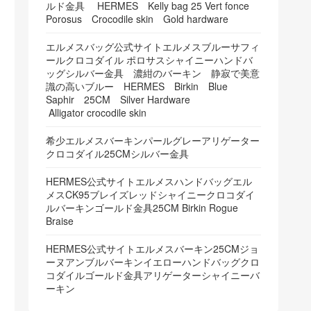
ルド金具 HERMES Kelly bag 25 Vert fonce
Porosus Crocodile skin Gold hardware
エルメスバッグ公式サイトエルメスブルーサフィ
ールクロコダイル ポロサスシャイニーハンドバ
ッグシルバー金具 濃紺のバーキン 静寂で美意
識の高いブルー HERMES Birkin Blue
Saphir 25CM Silver Hardware
Alligator crocodile skin
希少エルメスバーキンパールグレーアリゲーター
クロコダイル25CMシルバー金具
HERMES公式サイトエルメスハンドバッグエル
メスCK95ブレイズレッドシャイニークロコダイ
ルバーキンゴールド金具25CM Birkin Rogue
Braise
HERMES公式サイトエルメスバーキン25CMジョ
ーヌアンブルバーキンイエローハンドバッグクロ
コダイルゴールド金具アリゲーターシャイニーバ
ーキン