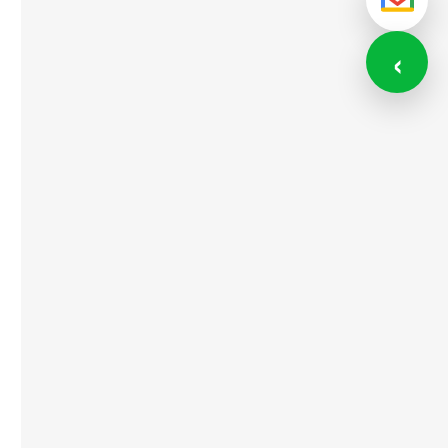
メール
‹