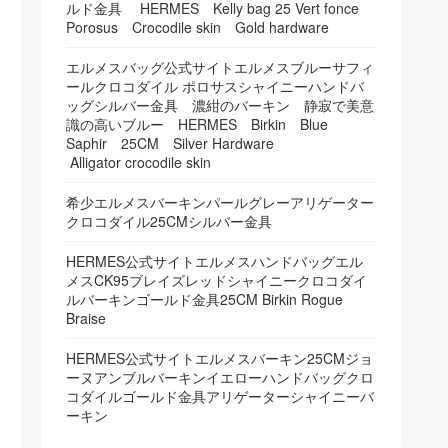
ルド金具 HERMES Kelly bag 25 Vert fonce
Porosus Crocodile skin Gold hardware
エルメスバッグ公式サイトエルメスブルーサフィ
ールクロコダイル ポロサスシャイニーハンドバ
ッグシルバー金具 濃紺のバーキン 静寂で美意
識の高いブルー HERMES Birkin Blue
Saphir 25CM Silver Hardware
Alligator crocodile skin
希少エルメスバーキンパールグレーアリゲーター
クロコダイル25CMシルバー金具
HERMES公式サイトエルメスハンドバッグエル
メスCK95ブレイズレッドシャイニークロコダイ
ルバーキンゴールド金具25CM Birkin Rogue
Braise
HERMES公式サイトエルメスバーキン25CMジョ
ーヌアンブルバーキンイエローハンドバッグクロ
コダイルゴールド金具アリゲーターシャイニーバ
ーキン