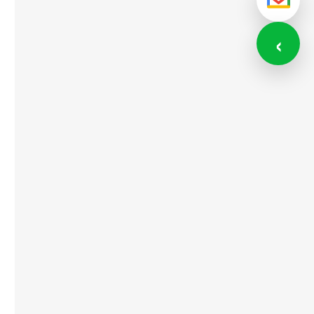
メール
‹