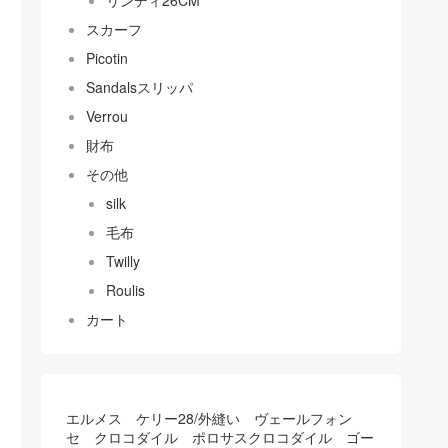
リンディ26CM
スカーフ
Picotin
Sandalsスリッパ
Verrou
財布
その他
silk
毛布
Twilly
Roulis
カート
エルメス ケリー28/外縫い ヴェールフォン
セ クロコダイル ポロサスクロコダイル ゴー