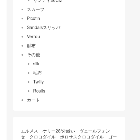
リンディ26CM
スカーフ
Picotin
Sandalsスリッパ
Verrou
財布
その他
silk
毛布
Twilly
Roulis
カート
エルメス ケリー28/外縫い ヴェールフォン
セ クロコダイル ポロサスクロコダイル ゴー