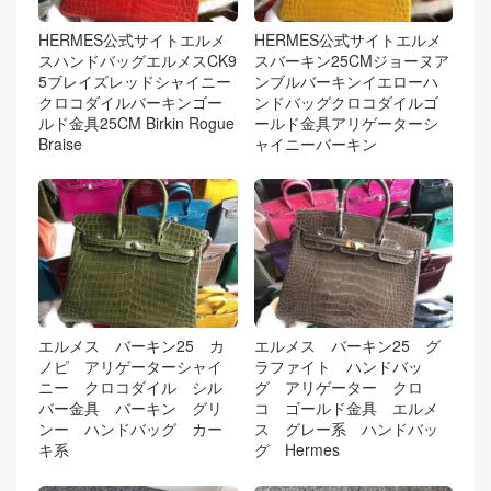
HERMES公式サイトエルメ
HERMES公式サイトエルメ
スハンドバッグエルメスCK9
スバーキン25CMジョーヌア
5ブレイズレッドシャイニー
ンブルバーキンイエローハ
クロコダイルバーキンゴー
ンドバッグクロコダイルゴ
ルド金具25CM Birkin Rogue
ールド金具アリゲーターシ
Braise
ャイニーバーキン
エルメス バーキン25 カ
エルメス バーキン25 グ
ノピ アリゲーターシャイ
ラファイト ハンドバッ
ニー クロコダイル シル
グ アリゲーター クロ
バー金具 バーキン グリ
コ ゴールド金具 エルメ
ンー ハンドバッグ カー
ス グレー系 ハンドバッ
キ系
グ Hermes