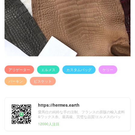
アリゲーター
エルメス
カスタムバッグ
ケリー
バーキン
ビスケット
https://hermes.earth
愛馬仕の純粋な手の注制、フランスの原版の輸入皮料
&ワックス糸、最高級、完璧な品質!エルメスのバッ
グ、財布、ベルト&スカーフ。
12000人注目