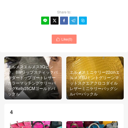
Share to:





Like(
0
)

エルメスエルメス3Qピン
ク、8Wリップスティックパ
エルメスミニケリー2​​2cmエ
ウダートップゴートレザー
ルメス6Uミントグリーンマ
カラーマッチングケリーバ
ットスクエアクロコダイル
ッグKelly25CMゴールドバ
レザーミニケリーバッグシ
ックル
ルバーバックル
4