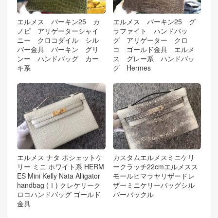
エルメス バーキン25 カ
エルメス バーキン25 グ
ノピ アリゲーターシャイ
ラファイト ハンドバッ
ニー クロコダイル シル
グ アリゲーター クロ
バー金具 バーキン グリ
コ ゴールド金具 エルメ
ンー ハンドバッグ カー
ス グレー系 ハンドバッ
キ系
グ Hermes
エルメス ナタ ポシェットケ
カスタムエルメスミニケリ
リー ミニ ホワイト系 HERM
ークラッチ22cmエルメスス
ES Mini Kelly Nata Alligator
モールヒマラヤリザードレ
handbag (Ⅰ) クレケリーク
ザーミニケリーバッグシル
ロコハンドバッグ ゴールド
バーバックル
金具