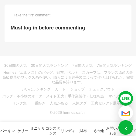
Take the first comment
Must log in before commenting
30日間の人気
30日間人気ランキング
7日間の人気
7日間人気ランキング
Hermes（エルメス）のバッグ、財布、ベルト、スカーフは、フランス原産の最
高級皮革やワックス糸を使い、職人による純手製によって作り上げられた、完璧
な品質を誇ります。
いいねランキング
カート
ショップ
チェックアウト
バッグ・革小物のオーダーメイド工房｜手作業製作・仕様相談
マイアカウント
LINE
LIN
リンク集
一番好き
人気がある
人気タグ
工房セレクト展示室
© 2026
hermes.earth
メー
‹
ミニケリ
コンスタ
お問い合
バーキン
ケリー
リンディ
財布
その他
ショップ
ー
ンス
わせ