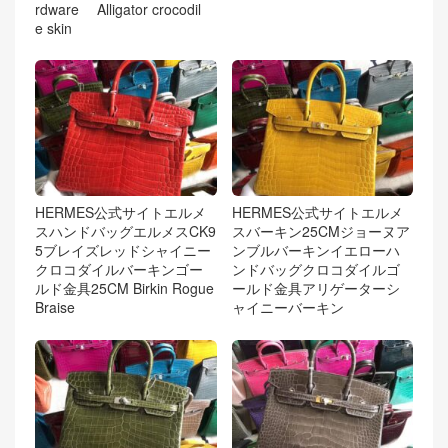
rdware Alligator crocodil
e skin
HERMES公式サイトエルメ
HERMES公式サイトエルメ
スハンドバッグエルメスCK9
スバーキン25CMジョーヌア
5ブレイズレッドシャイニー
ンブルバーキンイエローハ
クロコダイルバーキンゴー
ンドバッグクロコダイルゴ
ルド金具25CM Birkin Rogue
ールド金具アリゲーターシ
Braise
ャイニーバーキン