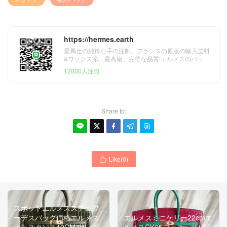
https://hermes.earth
愛馬仕の純粋な手の注制、フランスの原版の輸入皮料
&ワックス糸、最高級、完璧な品質!エルメスのバッ
グ、財布、ベルト&スカーフ。
12000人注目
Share to:





Like(
0
)

スポットエルメススチュワ
ーデスバッグ価格エルメス
エルメスミニケリー2​​2cmエ
コンスタンス19CM7Wイズ
ルメスCK95フェラーリレッ