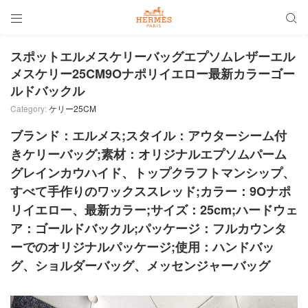


スポットエルメスケリーバッグエプソムレザーエル
メスケリー25CM9Oナポリイエロー最新カラーゴー
ルドバックル
Category:
ケリー25CM
ブランド：エルメス;スタイル：アウターシーム付
きケリーバッグ;素材：オリジナルエプソムパーム
グレインカウハイド、トップクラフトマンシップ、
すべて手作りのワックススレッド;カラー：9Oナポ
リイエロー、最新カラー;サイズ：25cm;ハードウェ
ア：ゴールドバックル;パッケージ：フルカウンタ
ーでのオリジナルパッケージ;使用：ハンドバッ
グ、ショルダーバッグ、メッセンジャーバッグ