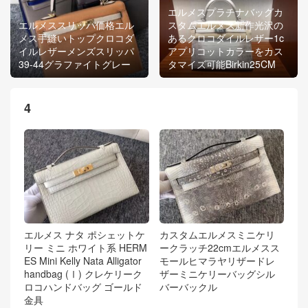
エルメスプラチナバッグカ
エルメススリッパ価格エル
スタムエルメス新作光沢の
メス手縫いトップクロコダ
あるクロコダイルレザー1c
イルレザーメンズスリッパ
アプリコットカラーをカス
39-44グラファイトグレー
タマイズ可能Birkin25CM
4
エルメス ナタ ポシェットケ
カスタムエルメスミニケリ
リー ミニ ホワイト系 HERM
ークラッチ22cmエルメスス
ES Mini Kelly Nata Alligator
モールヒマラヤリザードレ
handbag (Ⅰ) クレケリーク
ザーミニケリーバッグシル
ロコハンドバッグ ゴールド
バーバックル
金具