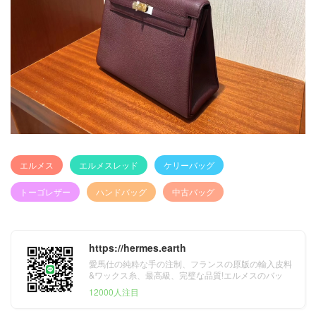
エルメス
エルメスレッド
ケリーバッグ
トーゴレザー
ハンドバッグ
中古バッグ
https://hermes.earth
愛馬仕の純粋な手の注制、フランスの原版の輸入皮料
&ワックス糸、最高級、完璧な品質!エルメスのバッ
グ、財布、ベルト&スカーフ。
12000人注目