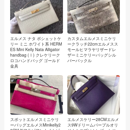
エルメス ナタ ポシェットケ
カスタムエルメスミニケリ
リー ミニ ホワイト系 HERM
ークラッチ22cmエルメスス
ES Mini Kelly Nata Alligator
モールヒマラヤリザードレ
handbag (Ⅰ) クレケリーク
ザーミニケリーバッグシル
ロコハンドバッグ ゴールド
バーバックル
金具
スポットエルメスミニケリ
エルメスケリー28CMエルメ
ーバッグエルメスMinikelly2
ス9Wドリームパープルオリ