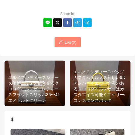
Share to:





Like(
0
)

エルメスレディースバッグ
エルメスレディースシュー
カスタムエルメス新しい9D
ズ価格エルメス輸入光沢ク
アンバーイエロー光沢のあ
ロコダイルレザーレディー
るクロコダイルレザーはカ
スフラットスリッパ35〜41
スタマイズ可能ミニケリー/
エメラルドグリーン
コンスタンスバッグ
4