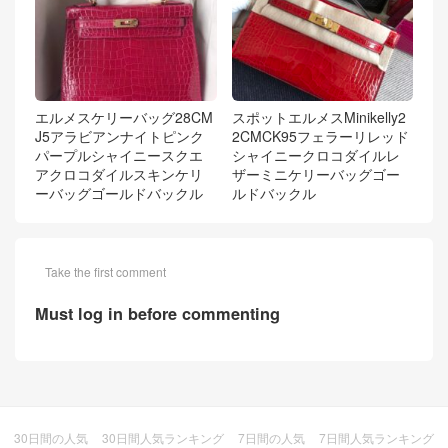
エルメスケリーバッグ28CM
スポットエルメスMinikelly2
J5アラビアンナイトピンク
2CMCK95フェラーリレッド
パープルシャイニースクエ
シャイニークロコダイルレ
アクロコダイルスキンケリ
ザーミニケリーバッグゴー
ーバッグゴールドバックル
ルドバックル
Take the first comment
Must log in before commenting
30日間の人気
30日間人気ランキング
7日間の人気
7日間人気ランキング