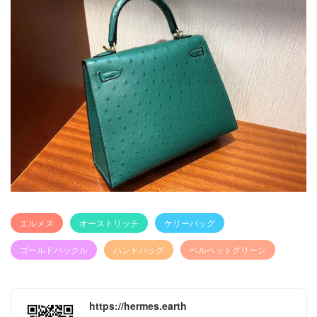
エルメス
オーストリッチ
ケリーバッグ
ゴールドバックル
ハンドバッグ
ベルベットグリーン
https://hermes.earth