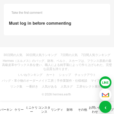
Take the first comment
Must log in before commenting
30日間の人気
30日間人気ランキング
7日間の人気
7日間人気ランキング
Hermes（エルメス）のバッグ、財布、ベルト、スカーフは、フランス原産の最
高級皮革やワックス糸を使い、職人による純手製によって作り上げられた、完璧
な品質を誇ります。
いいねランキング
カート
ショップ
チェックアウト
バッグ・革小物のオーダーメイド工房｜手作業製作・仕様相談
マイアカウント
LINE
LIN
リンク集
一番好き
人気がある
人気タグ
工房セレクト展示室
© 2026
hermes.earth
メー
‹
ミニケリ
コンスタ
お問い合
バーキン
ケリー
リンディ
財布
その他
ショップ
ー
ンス
わせ