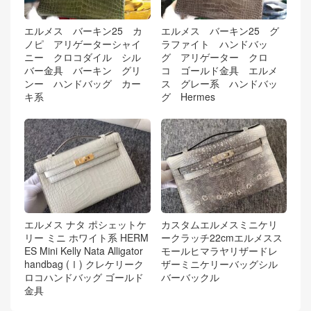
エルメス バーキン25 カ
エルメス バーキン25 グ
ノピ アリゲーターシャイ
ラファイト ハンドバッ
ニー クロコダイル シル
グ アリゲーター クロ
バー金具 バーキン グリ
コ ゴールド金具 エルメ
ンー ハンドバッグ カー
ス グレー系 ハンドバッ
キ系
グ Hermes
エルメス ナタ ポシェットケ
カスタムエルメスミニケリ
リー ミニ ホワイト系 HERM
ークラッチ22cmエルメスス
ES Mini Kelly Nata Alligator
モールヒマラヤリザードレ
handbag (Ⅰ) クレケリーク
ザーミニケリーバッグシル
ロコハンドバッグ ゴールド
バーバックル
金具