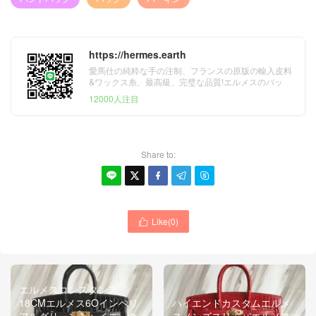
https://hermes.earth
愛馬仕の純粋な手の注制、フランスの原版の輸入皮料
&ワックス糸、最高級、完璧な品質!エルメスのバッ
グ、財布、ベルト&スカーフ。
12000人注目
Share to:





Like(
0
)

エルメスコンスタンス
18CMエルメス6Oインペリ
ハイエンドカスタムエルメ
アルグリーンシャイニーク
スメンズスリッパエルメス