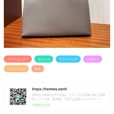
エプソムレザー
エルメス
ケリーバッグ
シルバー
ハンドバッグ
卸売
https://hermes.earth
愛馬仕の純粋な手の注制、フランスの原版の輸入皮料
&ワックス糸、最高級、完璧な品質!エルメスのバッ
グ、財布、ベルト&スカーフ。
12000人注目