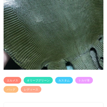
エルメス
オリーブグリーン
カスタム
トカゲ革
バッグ
レディース