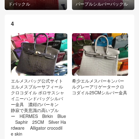
ドバックル
パープルシルバーバックル
4
エルメスバッグ公式サイト
希少エルメスバーキンパー
エルメスブルーサフィール
ルグレーアリゲータークロ
クロコダイル ポロサスシャ
コダイル25CMシルバー金具
イニーハンドバッグシルバ
ー金具 濃紺のバーキン
静寂で美意識の高いブル
ー HERMES Birkin Blue
Saphir 25CM Silver Ha
rdware Alligator crocodil
e skin