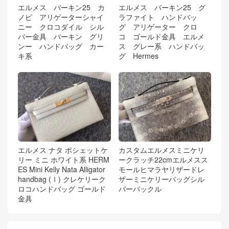
エルメス バーキン25 カ
エルメス バーキン25 グ
ノピ アリゲーターシャイ
ラファイト ハンドバッ
ニー クロコダイル シル
グ アリゲーター クロ
バー金具 バーキン グリ
コ ゴールド金具 エルメ
ンー ハンドバッグ カー
ス グレー系 ハンドバッ
キ系
グ Hermes
エルメス ナタ ポシェットケ
カスタムエルメスミニケリ
リー ミニ ホワイト系 HERM
ークラッチ22cmエルメスス
ES Mini Kelly Nata Alligator
モールヒマラヤリザードレ
handbag (Ⅰ) クレケリーク
ザーミニケリーバッグシル
ロコハンドバッグ ゴールド
バーバックル
金具