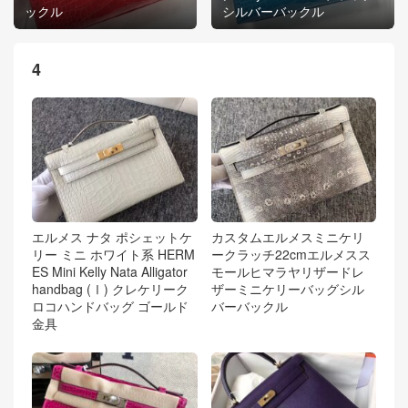
ックル
シルバーバックル
4
エルメス ナタ ポシェットケ
カスタムエルメスミニケリ
リー ミニ ホワイト系 HERM
ークラッチ22cmエルメスス
ES Mini Kelly Nata Alligator
モールヒマラヤリザードレ
handbag (Ⅰ) クレケリーク
ザーミニケリーバッグシル
ロコハンドバッグ ゴールド
バーバックル
金具