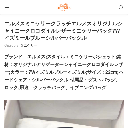


エルメスミニケリークラッチエルメスオリジナルシ
ャイニークロコダイルレザーミニケリーバッグ7W
イズミールブルーシルバーバックル
Category:
ミニケリー
ブランド：エルメス;スタイル：ミニケリーポシェット;素
材：オリジナルアリゲーターシャイニークロコダイルレザ
ー;カラー：7Wイズミルブルーイズミル;サイズ：22cm;ハ
ードウェア：シルバーバックル;
付属品：ダストバッグ、
ロック;用途：クラッチバッグ、イブニングバッグ