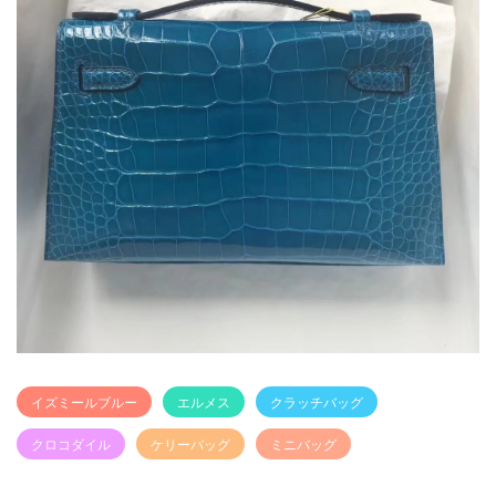
イズミールブルー
エルメス
クラッチバッグ
クロコダイル
ケリーバッグ
ミニバッグ