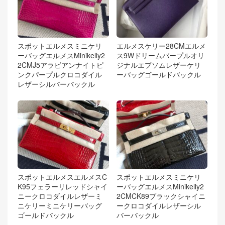
スポットエルメスミニケリ
エルメスケリー28CMエルメ
ーバッグエルメスMinikelly2
ス9Wドリームパープルオリ
2CMJ5アラビアンナイトピ
ジナルエプソムレザーケリ
ンクパープルクロコダイル
ーバッグゴールドバックル
レザーシルバーバックル
スポットエルメスエルメスC
スポットエルメスミニケリ
K95フェラーリレッドシャイ
ーバッグエルメスMinikelly2
ニークロコダイルレザーミ
2CMCK89ブラックシャイニ
ニケリーミニケリーバッグ
ークロコダイルレザーシル
ゴールドバックル
バーバックル