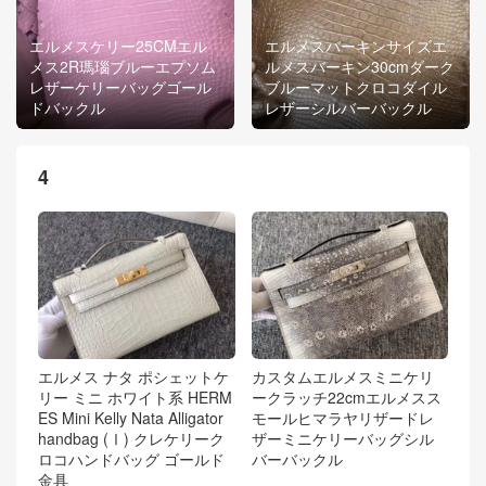
エルメスケリー25CMエル
エルメスバーキンサイズエ
メス2R瑪瑙ブルーエプソム
ルメスバーキン30cmダーク
レザーケリーバッグゴール
ブルーマットクロコダイル
ドバックル
レザーシルバーバックル
4
エルメス ナタ ポシェットケ
カスタムエルメスミニケリ
リー ミニ ホワイト系 HERM
ークラッチ22cmエルメスス
ES Mini Kelly Nata Alligator
モールヒマラヤリザードレ
handbag (Ⅰ) クレケリーク
ザーミニケリーバッグシル
ロコハンドバッグ ゴールド
バーバックル
金具