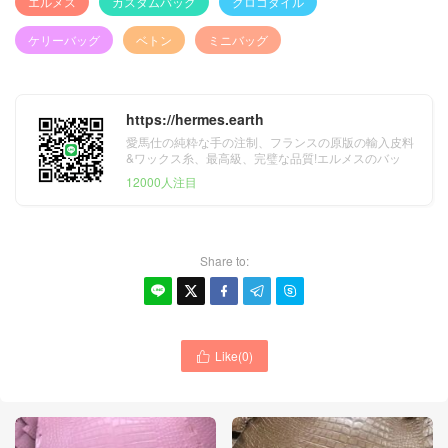
エルメス
カスタムバッグ
クロコダイル
ケリーバッグ
ベトン
ミニバッグ
https://hermes.earth
愛馬仕の純粋な手の注制、フランスの原版の輸入皮料
&ワックス糸、最高級、完璧な品質!エルメスのバッ
グ、財布、ベルト&スカーフ。
12000人注目
Share to:





Like(
0
)
