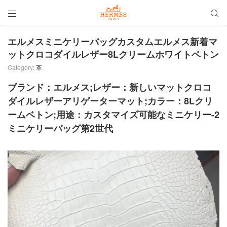


エルメスミニケリーバッグカスタムエルメス新着マ
ットクロコダイルレザー8Lクリームホワイトベトン
Category:
革
ブランド：エルメス;レザー：新しいマットクロコ
ダイルレザーアリゲーターマット;カラー：8Lクリ
ームベトン;用途：カスタマイズ可能なミニケリー-2
ミニケリーバッグ第2世代