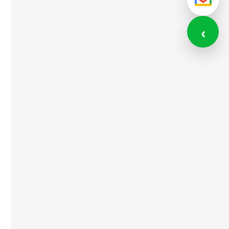
メール
‹