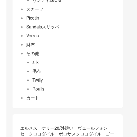
リンディ26CM
スカーフ
Picotin
Sandalsスリッパ
Verrou
財布
その他
silk
毛布
Twilly
Roulis
カート
エルメス ケリー28/外縫い ヴェールフォン
セ クロコダイル ポロサスクロコダイル ゴー