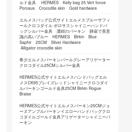
ルド金具 HERMES Kelly bag 25 Vert fonce
Porosus Crocodile skin Gold hardware
エルメスバッグ公式サイトエルメスブルーサフィ
ールクロコダイル ポロサスシャイニーハンドバ
ッグシルバー金具 濃紺のバーキン 静寂で美意
識の高いブルー HERMES Birkin Blue
Saphir 25CM Silver Hardware
Alligator crocodile skin
希少エルメスバーキンパールグレーアリゲーター
クロコダイル25CMシルバー金具
HERMES公式サイトエルメスハンドバッグエル
メスCK95ブレイズレッドシャイニークロコダイ
ルバーキンゴールド金具25CM Birkin Rogue
Braise
HERMES公式サイトエルメスバーキン25CMジョ
ーヌアンブルバーキンイエローハンドバッグクロ
コダイルゴールド金具アリゲーターシャイニーバ
ーキン