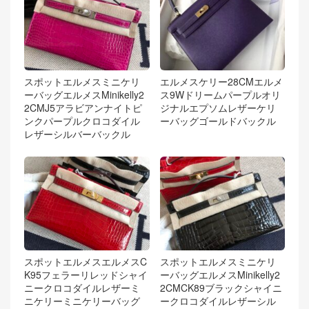
スポットエルメスミニケリ
エルメスケリー28CMエルメ
ーバッグエルメスMinikelly2
ス9Wドリームパープルオリ
2CMJ5アラビアンナイトピ
ジナルエプソムレザーケリ
ンクパープルクロコダイル
ーバッグゴールドバックル
レザーシルバーバックル
スポットエルメスエルメスC
スポットエルメスミニケリ
K95フェラーリレッドシャイ
ーバッグエルメスMinikelly2
ニークロコダイルレザーミ
2CMCK89ブラックシャイニ
ニケリーミニケリーバッグ
ークロコダイルレザーシル