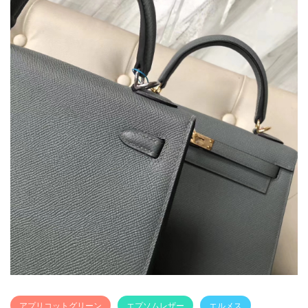
アプリコットグリーン
エプソムレザー
エルメス