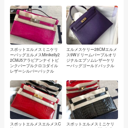
スポットエルメスミニケリ
エルメスケリー28CMエルメ
ーバッグエルメスMinikelly2
ス9Wドリームパープルオリ
2CMJ5アラビアンナイトピ
ジナルエプソムレザーケリ
ンクパープルクロコダイル
ーバッグゴールドバックル
レザーシルバーバックル
スポットエルメスエルメスC
スポットエルメスミニケリ