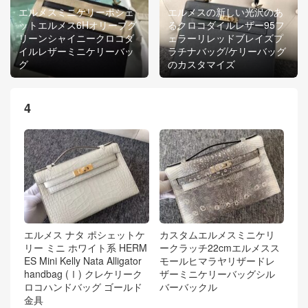
エルメスミニケリーポシェ
エルメスの新しい光沢のあ
ットエルメス6Hオリーブグ
るクロコダイルレザー95フ
リーンシャイニークロコダ
ェラーリレッドブレイズプ
イルレザーミニケリーバッ
ラチナバッグ/ケリーバッグ
グ
のカスタマイズ
4
エルメス ナタ ポシェットケ
カスタムエルメスミニケリ
リー ミニ ホワイト系 HERM
ークラッチ22cmエルメスス
ES Mini Kelly Nata Alligator
モールヒマラヤリザードレ
handbag (Ⅰ) クレケリーク
ザーミニケリーバッグシル
ロコハンドバッグ ゴールド
バーバックル
金具