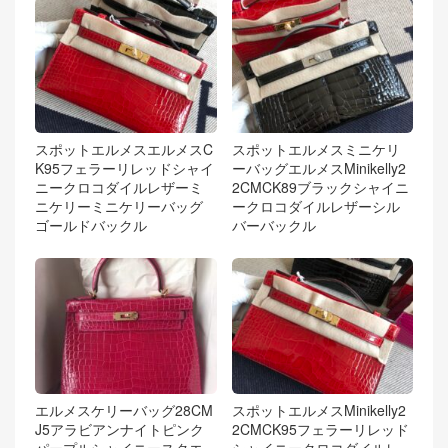
スポットエルメスエルメスC
スポットエルメスミニケリ
K95フェラーリレッドシャイ
ーバッグエルメスMinikelly2
ニークロコダイルレザーミ
2CMCK89ブラックシャイニ
ニケリーミニケリーバッグ
ークロコダイルレザーシル
ゴールドバックル
バーバックル
エルメスケリーバッグ28CM
スポットエルメスMinikelly2
J5アラビアンナイトピンク
2CMCK95フェラーリレッド