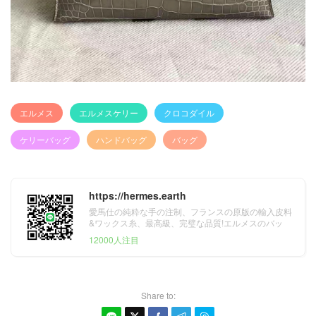
エルメス
エルメスケリー
クロコダイル
ケリーバッグ
ハンドバッグ
バッグ
https://hermes.earth
愛馬仕の純粋な手の注制、フランスの原版の輸入皮料
&ワックス糸、最高級、完璧な品質!エルメスのバッ
グ、財布、ベルト&スカーフ。
12000人注目
Share to: