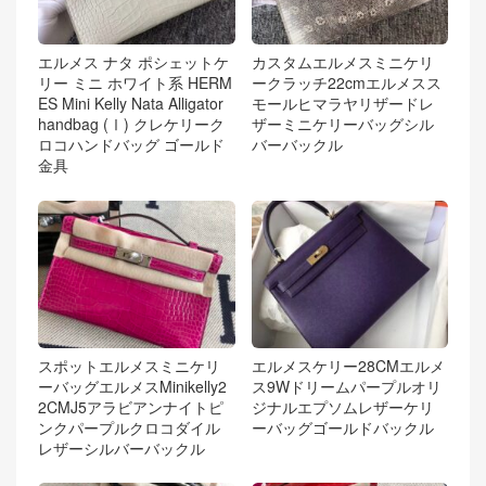
エルメス ナタ ポシェットケ
カスタムエルメスミニケリ
リー ミニ ホワイト系 HERM
ークラッチ22cmエルメスス
ES Mini Kelly Nata Alligator
モールヒマラヤリザードレ
handbag (Ⅰ) クレケリーク
ザーミニケリーバッグシル
ロコハンドバッグ ゴールド
バーバックル
金具
スポットエルメスミニケリ
エルメスケリー28CMエルメ
ーバッグエルメスMinikelly2
ス9Wドリームパープルオリ
2CMJ5アラビアンナイトピ
ジナルエプソムレザーケリ
ンクパープルクロコダイル
ーバッグゴールドバックル
レザーシルバーバックル