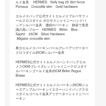
ルド金具 HERMES Kelly bag 25 Vert fonce
Porosus Crocodile skin Gold hardware
エルメスバッグ公式サイトエルメスブルーサフィ
ールクロコダイル ポロサスシャイニーハンドバ
ッグシルバー金具 濃紺のバーキン 静寂で美意
識の高いブルー HERMES Birkin Blue
Saphir 25CM Silver Hardware
Alligator crocodile skin
希少エルメスバーキンパールグレーアリゲーター
クロコダイル25CMシルバー金具
HERMES公式サイトエルメスハンドバッグエル
メスCK95ブレイズレッドシャイニークロコダイ
ルバーキンゴールド金具25CM Birkin Rogue
Braise
HERMES公式サイトエルメスバーキン25CMジョ
ーヌアンブルバーキンイエローハンドバッグクロ
コダイルゴールド金具アリゲーターシャイニーバ
ーキン