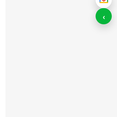
メール
‹