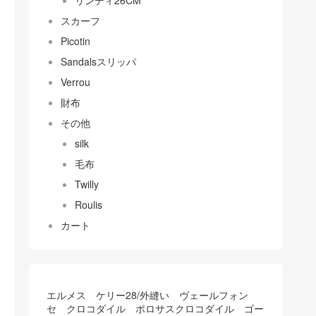
リンディ26CM
スカーフ
Picotin
Sandalsスリッパ
Verrou
財布
その他
silk
毛布
Twilly
Roulis
カート
エルメス ケリー28/外縫い ヴェールフォン
セ クロコダイル ポロサスクロコダイル ゴー